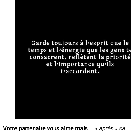
Votre partenaire vous aime mais …
« après » sa