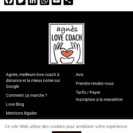
Facebook
Twitter
LinkedIn
WhatsApp
Email
Partager
Agnès, meilleure love coach à
Avis
distance et la mieux notée sur
Prendre rendez-vous
Google
Tarifs / Payer
Comment ça marche ?
Inscription à la newsletter
Love Blog
Mentions légales
Ce site Web utilise des cookies pour améliorer votre expérience.