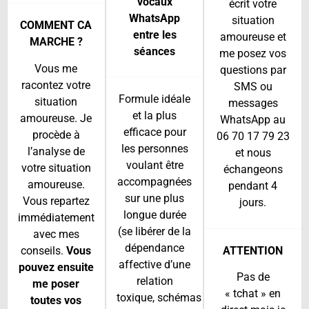
vocaux
écrit votre
WhatsApp
situation
COMMENT CA
entre les
amoureuse et
MARCHE ?
séances
me posez vos
Vous me
questions par
racontez votre
SMS ou
Formule idéale
situation
messages
et la plus
amoureuse. Je
WhatsApp au
efficace pour
procède à
06 70 17 79 23
les personnes
l’analyse de
et nous
voulant être
votre situation
échangeons
accompagnées
amoureuse.
pendant 4
sur une plus
Vous repartez
jours.
longue durée
immédiatement
(se libérer de la
avec mes
dépendance
conseils.
Vous
ATTENTION
affective d’une
pouvez ensuite
Pas de
relation
me poser
« tchat » en
toxique, schémas
toutes vos