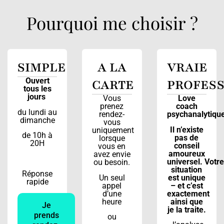
Pourquoi me choisir ?
SIMPLE
A LA
VRAIE
Ouvert
CARTE
PROFES
tous les
jours
Vous
Love
prenez
coach
du lundi au
rendez-
psychanalytiqu
dimanche
vous
Il n’existe
uniquement
de 10h à
pas de
lorsque
20H
conseil
vous en
amoureux
avez envie
universel. Votre
ou besoin.
situation
Réponse
Un seul
est unique
rapide
appel
– et c’est
d’une
exactement
heure
ainsi que
Je
je la traite.
prends
ou