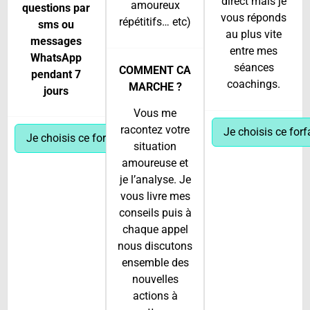
direct mais je
amoureux
questions par
vous réponds
répétitifs… etc)
sms ou
au plus vite
messages
entre mes
WhatsApp
séances
COMMENT CA
pendant 7
coachings.
MARCHE ?
jours
Vous me
racontez votre
Je choisis ce forf
Je choisis ce forfait
situation
amoureuse et
je l’analyse. Je
vous livre mes
conseils puis à
chaque appel
nous discutons
ensemble des
nouvelles
actions à