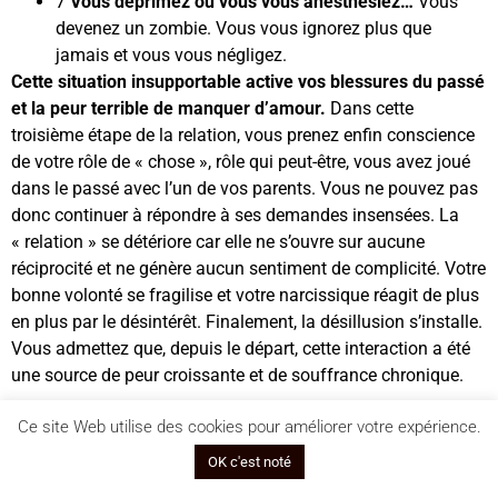
7
Vous déprimez ou vous vous anesthésiez…
Vous
devenez un zombie. Vous vous ignorez plus que
jamais et vous vous négligez.
Cette situation insupportable active vos blessures du passé
et la peur terrible de manquer d’amour.
Dans cette
troisième étape de la relation, vous prenez enfin conscience
de votre rôle de « chose », rôle qui peut-être, vous avez joué
dans le passé avec l’un de vos parents. Vous ne pouvez pas
donc continuer à répondre à ses demandes insensées. La
« relation » se détériore car elle ne s’ouvre sur aucune
réciprocité et ne génère aucun sentiment de complicité. Votre
bonne volonté se fragilise et votre narcissique réagit de plus
en plus par le désintérêt. Finalement, la désillusion s’installe.
Vous admettez que, depuis le départ, cette interaction a été
une source de peur croissante et de souffrance chronique.
Quatrième phase : Destruction
Ce site Web utilise des cookies pour améliorer votre expérience.
du fantasme partagé
OK c'est noté