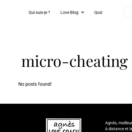
Qui suis-je ?
Love Blog
Quiz
micro-cheating
No posts found!
Agnès, meilleu
à distance et 