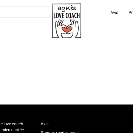
Avis
Pr
re love coach
Avis
la mieux notée
Prendre rendez-vous