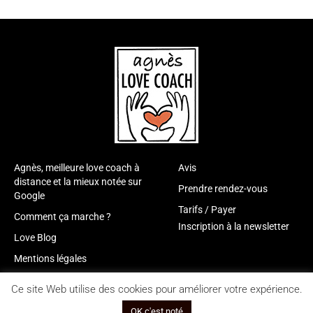
Agnès, meilleure love coach à
Avis
distance et la mieux notée sur
Prendre rendez-vous
Google
Tarifs / Payer
Comment ça marche ?
Inscription à la newsletter
Love Blog
Mentions légales
Ce site Web utilise des cookies pour améliorer votre expérience.
Copyright © 2026 Agnès Love coach |
Site réalisé par Web in Com
OK c'est noté