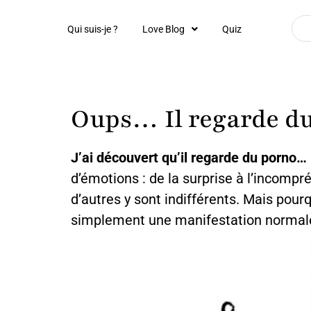
Qui suis-je ?
Love Blog
Quiz
Oups… Il regarde du
J’ai découvert qu’il regarde du porno…
d’émotions : de la surprise à l’incompr
d’autres y sont indifférents. Mais pour
simplement une manifestation normale