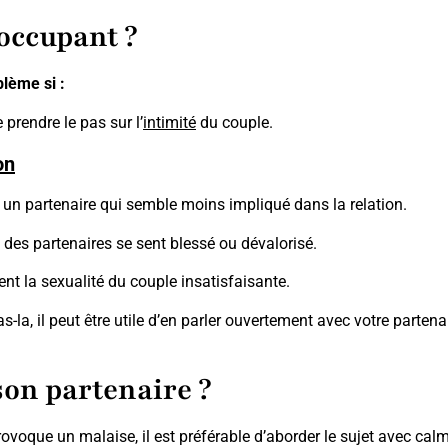
occupant ?
lème si :
 prendre le pas sur l’
intimité
du couple.
on
ec un partenaire qui semble moins impliqué dans la relation.
n des partenaires se sent blessé ou dévalorisé.
ent la sexualité du couple insatisfaisante.
-la, il peut être utile d’en parler ouvertement avec votre partenai
on partenaire ?
ovoque un malaise, il est préférable d’aborder le sujet avec calm