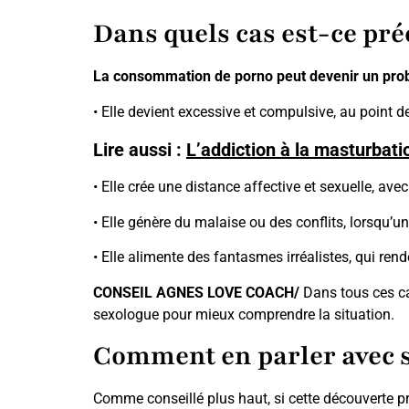
Dans quels cas est-ce pré
La consommation de porno peut devenir un prob
• Elle devient excessive et compulsive, au point de
Lire aussi :
L’addiction à la masturbati
• Elle crée une distance affective et sexuelle, av
• Elle génère du malaise ou des conflits, lorsqu’u
• Elle alimente des fantasmes irréalistes, qui rend
CONSEIL AGNES LOVE COACH/
Dans tous ces cas
sexologue pour mieux comprendre la situation.
Comment en parler avec s
Comme conseillé plus haut, si cette découverte pr