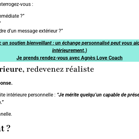
nterrogez-vous :
immédiate ?”
”
re d’un message extérieur ?”
c un soutien bienveillant : un échange personnalisé peut vous ai
intérieurement.)
Je prends rendez-vous avec Agnès Love Coach
érieure
, redevenez réaliste
ponse.
te intérieure personnelle :
“Je mérite quelqu’un capable de prés
.”
nelle.
t ?