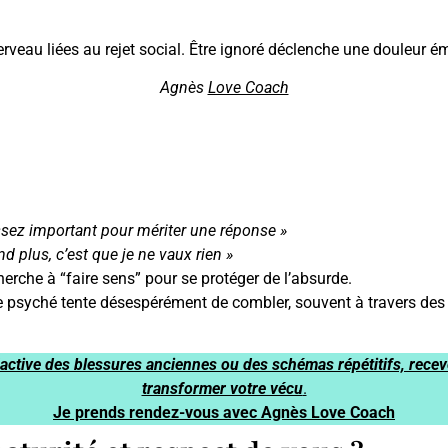
cerveau liées au rejet social. Être ignoré déclenche une douleur
Agnès
Love Coach
ssez important pour mériter une réponse »
ond plus, c’est que je ne vaux rien »
erche à “faire sens” pour se protéger de l’absurde.
e psyché tente désespérément de combler, souvent à travers des
 réactive des blessures anciennes ou des schémas répétitifs, re
transformer votre vécu
.
Je prends rendez-vous avec Agnès Love Coach