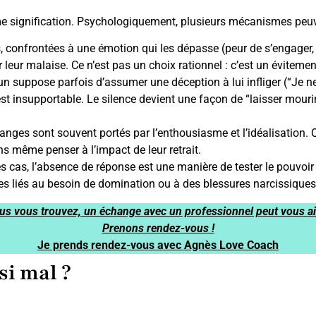
me signification. Psychologiquement, plusieurs mécanismes peuve
 confrontées à une émotion qui les dépasse (peur de s’engager, pe
er leur malaise. Ce n’est pas un choix rationnel : c’est un éviteme
n suppose parfois d’assumer une déception à lui infliger (“Je n
st insupportable. Le silence devient une façon de “laisser mourir”
nges sont souvent portés par l’enthousiasme et l’idéalisation. Q
s même penser à l’impact de leur retrait.
 cas, l’absence de réponse est une manière de tester le pouvoir qu’
ques liés au besoin de domination ou à des blessures narcissiques
us vous trouvez, un échange avec un professionnel peut vous aider
Prenons rendez-vous !
Je prends rendez-vous avec Agnès Love Coach
si mal ?