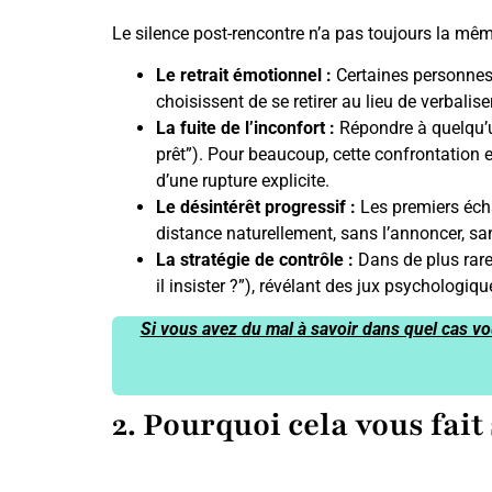
Le silence post-rencontre n’a pas toujours la mê
Le retrait émotionnel :
Certaines personnes,
choisissent de se retirer au lieu de verbalis
La fuite de l’inconfort :
Répondre à quelqu’u
prêt”). Pour beaucoup, cette confrontation e
d’une rupture explicite.
Le désintérêt progressif :
Les premiers écha
distance naturellement, sans l’annoncer, san
La stratégie de contrôle :
Dans de plus rares
il insister ?”), révélant des jux psychologi
Si vous avez du mal à savoir dans quel cas vo
2. Pourquoi cela vous fait 