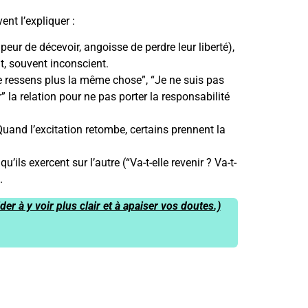
nt l’expliquer :
ur de décevoir, angoisse de perdre leur liberté),
nt, souvent inconscient.
e ressens plus la même chose”, “Je ne suis pas
 la relation pour ne pas porter la responsabilité
uand l’excitation retombe, certains prennent la
ils exercent sur l’autre (“Va-t-elle revenir ? Va-t-
.
 à y voir plus clair et à apaiser vos doutes.)