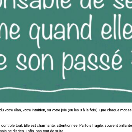
du votre élan, votre intuition, ou votre joie (ou les 3 à la fois). Que chaque m
 contrôle tout. Elle est charmante, attentionnée. Parfois fragile, souvent brillant
is ne dit rien. Enfin, pas tout de suite.