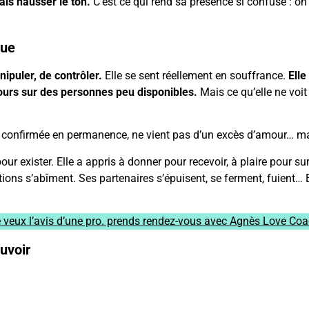
ais hausser le ton.
C’est ce qui rend sa présence si confuse : on c
que
ipuler, de contrôler.
Elle se sent réellement en souffrance.
Elle
jours sur des personnes peu disponibles.
Mais ce qu’elle ne voit
tre confirmée en permanence, ne vient pas d’un excès d’amour… m
ur exister. Elle a appris à donner pour recevoir, à plaire pour su
tions s’abîment. Ses partenaires s’épuisent, se ferment, fuient… 
 veux l’avis d’une pro. prends rendez-vous avec Agnès Love Co
uvoir