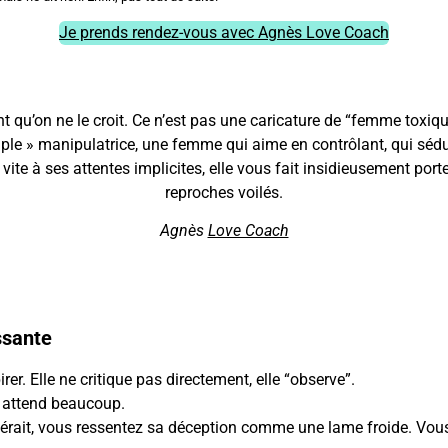
Je prends rendez-vous avec Agnès Love Coach
ant qu’on ne le croit. Ce n’est pas une caricature de “femme toxiqu
simple » manipulatrice, une femme qui aime en contrôlant, qui séd
ite à ses attentes implicites, elle vous fait insidieusement porte
reproches voilés.
Agnès
Love Coach
ssante
irer. Elle ne critique pas directement, elle “observe”.
e attend beaucoup.
érait, vous ressentez sa déception comme une lame froide. Vous