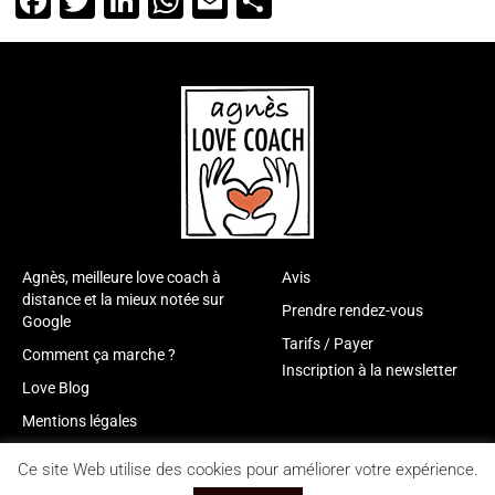
Facebook
Twitter
LinkedIn
WhatsApp
Email
Partager
Agnès, meilleure love coach à
Avis
distance et la mieux notée sur
Prendre rendez-vous
Google
Tarifs / Payer
Comment ça marche ?
Inscription à la newsletter
Love Blog
Mentions légales
Ce site Web utilise des cookies pour améliorer votre expérience.