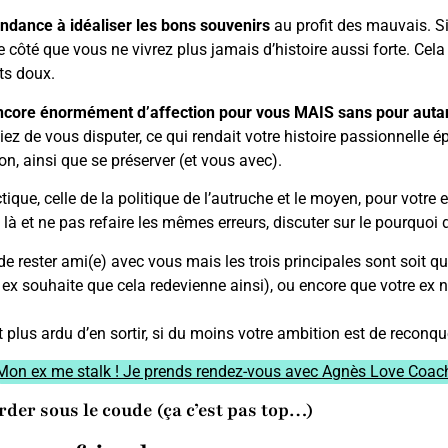
ndance à idéaliser les bons souvenirs
au profit des mauvais. S
côté que vous ne vivrez plus jamais d’histoire aussi forte. Cela
ts doux.
ncore énormément d’affection pour vous
MAIS sans pour autan
z de vous disputer, ce qui rendait votre histoire passionnelle é
on, ainsi que se préserver (et vous avec).
que, celle de la politique de l’autruche et le moyen, pour votre ex, 
à et ne pas refaire les mêmes erreurs, discuter sur le pourquoi d
de rester ami(e) avec vous mais les trois principales sont soit qu
 ex souhaite que cela redevienne ainsi), ou encore que votre ex
 plus ardu d’en sortir, si du moins votre ambition est de reconqué
Mon ex me stalk ! Je prends rendez-vous avec Agnès Love Coac
arder sous le coude (ça c’est pas top…)