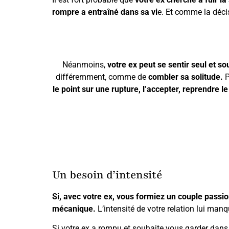
rompre a entraîné dans sa vi
e. Et comme la décisi
Néanmoins,
votre ex peut se sentir seul et so
différemment, comme de
combler sa solitude.
P
le point sur une rupture, l’accepter, reprendre l
Un besoin d’intensité
Si, avec votre ex, vous formiez un couple passi
mécanique.
L’intensité de votre relation lui man
Si votre ex a rompu et souhaite vous garder dans s