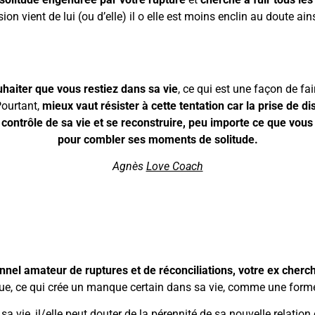
on vient de lui (ou d’elle) il o elle est moins enclin au doute ain
uhaiter que vous restiez dans sa vie
, ce qui est une façon de fai
ourtant,
mieux vaut résister à cette tentation car la prise de d
e contrôle de sa vie et se reconstruire, peu importe ce que vous
pour combler ses moments de solitude.
Agnès
Love Coach
onnel amateur de ruptures et de réconciliations, votre ex cher
que, ce qui crée un manque certain dans sa vie, comme une forme
a vie, il/elle peut douter de la pérennité de sa nouvelle relation