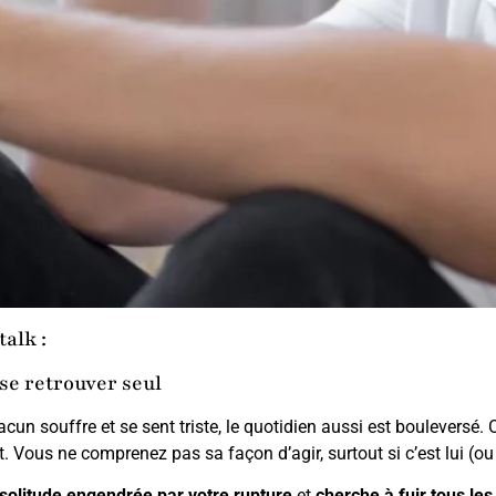
talk :
 se retrouver seul
acun souffre et se sent triste, le quotidien aussi est bouleversé. 
. Vous ne comprenez pas sa façon d’agir, surtout si c’est lui (ou
 solitude
engendrée par votre rupture
et
cherche à fuir tous le