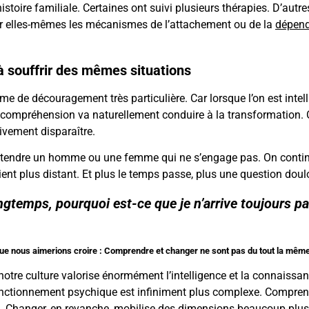
istoire familiale. Certaines ont suivi plusieurs thérapies. D’autr
r elles-mêmes les mécanismes de l’attachement ou de la
dépend
 à souffrir des mêmes situations
 de découragement très particulière. Car lorsque l’on est intelli
ompréhension va naturellement conduire à la transformation. On 
ivement disparaître.
 attendre un homme ou une femme qui ne s’engage pas. On continue
ient plus distant. Et plus le temps passe, plus une question doul
ongtemps, pourquoi est-ce que je n’arrive toujours p
que nous aimerions croire : Comprendre et changer ne sont pas du tout la mêm
otre culture valorise énormément l’intelligence et la connaiss
 fonctionnement psychique est infiniment plus complexe. Comprendr
s. Changer, en revanche, mobilise des dimensions beaucoup plus