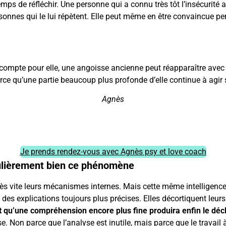
 de réfléchir. Une personne qui a connu très tôt l’insécurité aff
ersonnes qui le lui répètent. Elle peut même en être convaincue 
compte pour elle, une angoisse ancienne peut réapparaître avec 
 qu’une partie beaucoup plus profonde d’elle continue à agir s
Agnès
Je prends rendez-vous avec Agnès psy et love coach
ulièrement bien ce phénomène
très vite leurs mécanismes internes. Mais cette même intelligence
des explications toujours plus précises. Elles décortiquent leurs r
t qu’une compréhension encore plus fine produira enfin le déc
Non parce que l’analyse est inutile, mais parce que le travail à