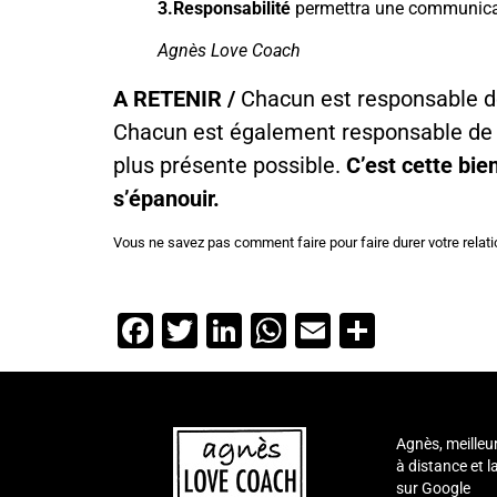
3.Responsabilité
permettra une communicati
Agnès Love Coach
A RETENIR /
Chacun est responsable de
Chacun est également responsable de so
plus présente possible.
C’est cette bie
s’épanouir.
Vous ne savez pas comment faire pour faire durer votre relat
Facebook
Twitter
LinkedIn
WhatsApp
Email
Partage
Agnès, meilleu
à distance et 
sur Google