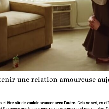
enir une relation amoureuse auj
ns et
être sûr de vouloir avancer avec l’autre.
Cela ne sert, en eff
 si l’on pense que la personne ne nous correspond pas ou plus.