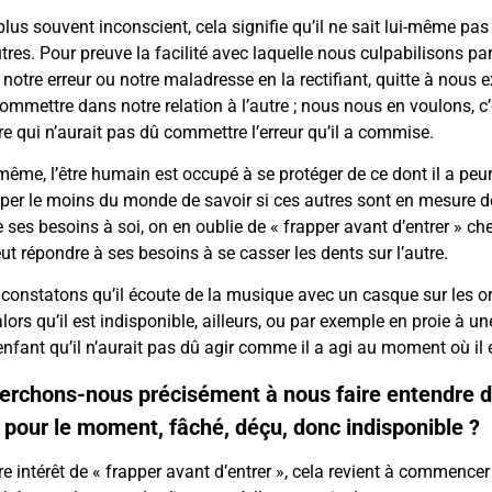
lus souvent inconscient, cela signifie qu’il ne sait lui-même pas 
res. Pour preuve la facilité avec laquelle nous culpabilisons p
 notre erreur ou notre maladresse en la rectifiant, quitte à nous
mmettre dans notre relation à l’autre ; nous nous en voulons, c’
qui n’aurait pas dû commettre l’erreur qu’il a commise.
même, l’être humain est occupé à se protéger de ce dont il a peur
uper le moins du monde de savoir si ces autres sont en mesure de 
 ses besoins à soi, on en oublie de « frapper avant d’entrer » chez
eut répondre à ses besoins à se casser les dents sur l’autre.
constatons qu’il écoute de la musique avec un casque sur les orei
alors qu’il est indisponible, ailleurs, ou par exemple en proie à
enfant qu’il n’aurait pas dû agir comme il a agi au moment où il 
erchons-nous précisément à nous faire entendre de
, pour le moment, fâché, déçu, donc indisponible ?
otre intérêt de « frapper avant d’entrer », cela revient à commence