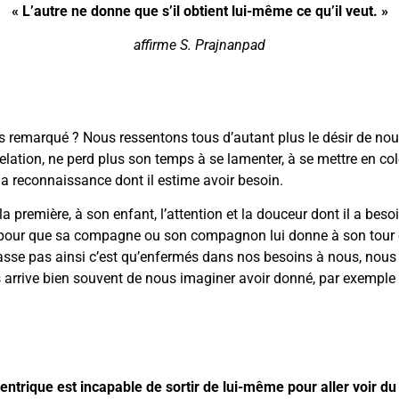
« L’autre ne donne que s’il obtient lui-même ce qu’il veut. »
affirme S. Prajnanpad
as remarqué ? Nous ressentons tous d’autant plus le désir de nou
relation, ne perd plus son temps à se lamenter, à se mettre en col
 la reconnaissance dont il estime avoir besoin.
la première, à son enfant, l’attention et la douceur dont il a bes
r que sa compagne ou son compagnon lui donne à son tour ce do
 passe pas ainsi c’est qu’enfermés dans nos besoins à nous, n
us arrive bien souvent de nous imaginer avoir donné, par exemple n
entrique est incapable de sortir de lui-même pour aller voir du