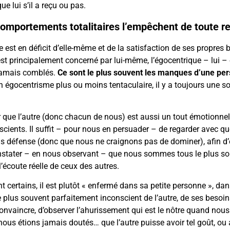
ue lui s’il a reçu ou pas.
omportements totalitaires l’empêchent de toute ren
le est en déficit d’elle-même et de la satisfaction de ses propre
t principalement concerné par lui-même, l’égocentrique – lui –
 jamais comblés.
Ce sont le plus souvent les manques d’une per
 son égocentrisme plus ou moins tentaculaire, il y a toujours une
rir que l’autre (donc chacun de nous) est aussi un tout émotionnel
cients. Il suffit – pour nous en persuader – de regarder avec quel
ns défense (donc que nous ne craignons pas de dominer), afin d’e
constater – en nous observant – que nous sommes tous le plus 
’écoute réelle de ceux des autres.
certains, il est plutôt « enfermé dans sa petite personne », dan
plus souvent parfaitement inconscient de l’autre, de ses besoins
s en convaincre, d’observer l’ahurissement qui est le nôtre quand 
ous étions jamais doutés… que l’autre puisse avoir tel goût, ou a