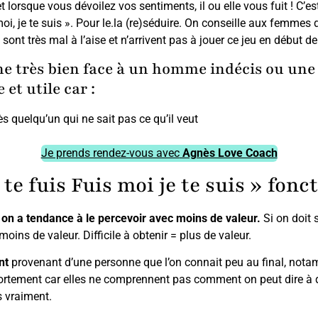
 et lorsque vous dévoilez vos sentiments, il ou elle vous fuit ! C
uis-moi, je te suis ». Pour le.la (re)séduire. On conseille aux femm
ont très mal à l’aise et n’arrivent pas à jouer ce jeu en début de
onne très bien face à un homme indécis ou un
 et utile car :
 quelqu’un qui ne sait pas ce qu’il veut
Je prends rendez-vous avec
Agnès Love Coach
te fuis Fuis moi je te suis » fonc
, on a tendance à le percevoir avec moins de valeur.
Si on doit s
moins de valeur. Difficile à obtenir = plus de valeur.
nt
provenant d’une personne que l’on connait peu au final, nota
tement car elles ne comprennent pas comment on peut dire à qu
s vraiment.