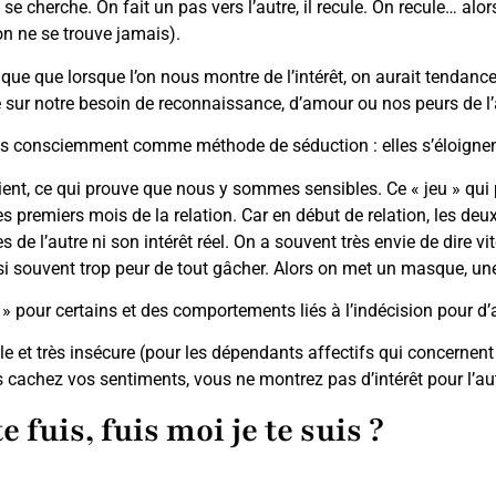
 cherche. On fait un pas vers l’autre, il recule. On recule… alors
on ne se trouve jamais).
 que lorsque l’on nous montre de l’intérêt, on aurait tendance à f
 sur notre besoin de reconnaissance, d’amour ou nos peurs de l
 consciemment comme méthode de séduction : elles s’éloignent d
ent, ce qui prouve que nous y sommes sensibles. Ce « jeu » qui 
es premiers mois de la relation. Car en début de relation, les de
s de l’autre ni son intérêt réel. On a souvent très envie de dire
ssi souvent trop peur de tout gâcher. Alors on met un masque, un
e » pour certains et des comportements liés à l’indécision pour d’
le et très insécure (pour les dépendants affectifs qui concernen
us cachez vos sentiments, vous ne montrez pas d’intérêt pour l’aut
 fuis, fuis moi je te suis ?