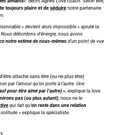
des aimants
«
décrit Agnès Love coach. Selon elle,
de toujours plaire et de
séduire
notre partenaire.
n.
aisonnable » devient alors impossible »
ajoute la
Nous débordons d’énergie, nous avons
ce notre estime de nous-mêmes
d’un point de vue
tre attaché sans être (ou ne plus être)
non par l’amour qu’on porte à l’autre. Une
auf pour être aimé par l’autre) »
, explique la love
mirons pas (ou plus autant)
, nous ne le
tive
qui fait qu
‘on reste dans une relation
solitude »
explique la spécialiste.