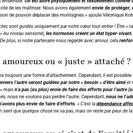
ets ensemble.
On est attiré physiquement et sexuellement comme 
ficile de les maîtriser. Nous avons également
envie de protéger, 
sion de pouvoir déplacer des montagnes » ajoute Véronique Koh
actes sont guidés uniquement par notre cœur tout entier ! Être « r
« Au niveau sensoriel
, les hormones créent un état hyper-vivant.
e plus, si notre partenaire nous regarde avec amour, cela
renfor
 amoureux ou « juste » attaché ?
ujours une forme d’attachement. Cependant, il est possible d’ê
nvers l’autre seront guidées par notre « besoin » d’être aimé
et 
 » mais
n’a pas (ou plus) envie de faire des efforts pour l’autre (s
, nous ne voulons pas perdre l’autre. Cependant,
nous ne l’ad
’avons plus envie de faire d’efforts
.
« C’est la
dépendance affec
n sent que quelque chose ne va pas, mais on reste par peur de la 