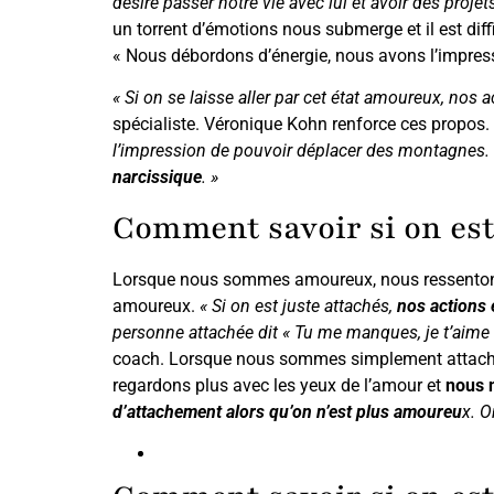
désire passer notre vie avec lui et avoir des proj
un torrent d’émotions nous submerge et il est dif
« Nous débordons d’énergie, nous avons l’impres
« Si on se laisse aller par cet état amoureux, nos 
spécialiste. Véronique Kohn renforce ces propos.
l’impression de pouvoir déplacer des montagnes. D
narcissique
. »
Comment savoir si on est
Lorsque nous sommes amoureux, nous ressentons to
amoureux.
« Si on est juste attachés,
nos actions e
personne attachée dit « Tu me manques, je t’aime
coach. Lorsque nous sommes simplement attachés
regardons plus avec les yeux de l’amour et
nous n
d’attachement alors qu’on n’est plus amoureu
x. O