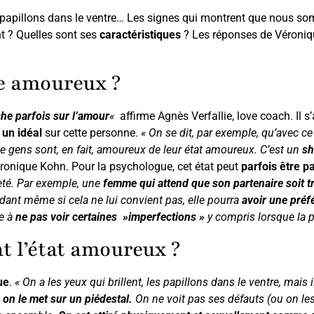
, papillons dans le ventre… Les signes qui montrent que nous
t ? Quelles sont ses
caractéristiques
? Les réponses de Véroniqu
re amoureux ?
che parfois sur l’amour
«
affirme Agnès Verfallie, love coach. Il s’
 un idéal
sur cette personne.
« On se dit, par exemple, qu’avec ce 
 gens sont, en fait, amoureux de leur état amoureux. C’est un
sh
ronique Kohn. Pour la psychologue, cet état peut
parfois être p
jeté. Par exemple, une
femme qui attend que son partenaire soit tr
ant même si cela ne lui convient pas, elle pourra
avoir une préf
e à
ne pas voir certaines »imperfections »
y compris lorsque la 
t l’état amoureux ?
ue
.
« On a les yeux qui brillent, les papillons dans le ventre, mais 
, on le met sur un piédestal.
On ne voit pas ses défauts (ou on les