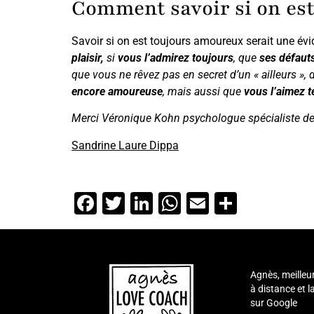
Comment savoir si on est
Savoir si on est toujours amoureux serait une év
plaisir,
si
vous l’admirez toujours
, que
ses défauts
que vous ne rêvez pas en secret d’un « ailleurs », 
encore amoureuse
, mais aussi que
vous l’aimez tel
Merci Véronique Kohn psychologue spécialiste des
Sandrine Laure Dippa
Facebook
Twitter
LinkedIn
WhatsApp
Email
Partage
Agnès, meilleu
à distance et 
sur Google