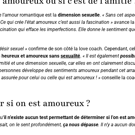
amoureux ou si c’est de l’amitié 
de l’amour romantique est la
dimension sexuelle
.
« Sans cet aspec
Ce qui crée l’état amoureux c’est aussi la fascination »
avance la 
scination qui efface les imperfections. Elle donne le sentiment que
désir sexuel »
confirme de son côté la love coach. Cependant, cel
s heureux et amoureux sans
sexualité
.
« Il est également
possibl
mitié et une dimension sexuelle, car elles en ont clairement dis
x personnes développe des sentiments amoureux pendant cet ar
 assurée pour celui ou celle qui est amoureux ! »
conseille la coa
ir si on est amoureux ?
qu
‘il n’existe aucun test permettant de déterminer si l’on est a
 sait, on le sent profondément,
ça nous dépasse
. Il n’y a aucun d